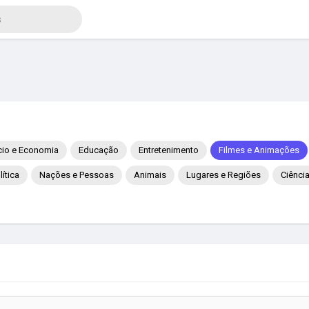
io e Economia
Educação
Entretenimento
Filmes e Animações
lítica
Nações e Pessoas
Animais
Lugares e Regiões
Ciênci