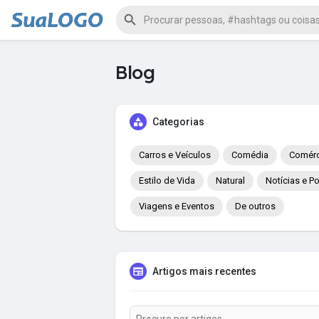
Blog
Categorias
Carros e Veículos
Comédia
Comérc
Estilo de Vida
Natural
Notícias e Po
Viagens e Eventos
De outros
Artigos mais recentes