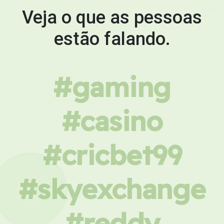
Veja o que as pessoas
estão falando.
#gaming
#casino
#cricbet99
#skyexchange
#reddy