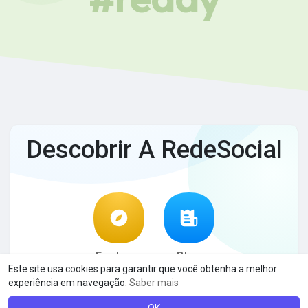
Descobrir A RedeSocial
Explorar
Blog
Este site usa cookies para garantir que você obtenha a melhor
experiência em navegação.
Saber mais
© 2026 A RedeSocial
Termos de Uso
Privacidade
·
·
·
Contato
Sobre
Blog
Linguagem
·
·
·