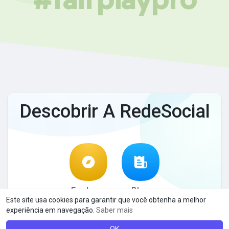
Descobrir A RedeSocial
Explorar
Blog
Este site usa cookies para garantir que você obtenha a melhor
experiência em navegação.
Saber mais
© 2026 A RedeSocial
Termos de Uso
Privacidade
·
·
·
Contato
Sobre
Blog
Linguagem
·
·
·