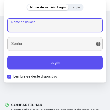
Nome de usuário Login
Login
Nome de usuário
Senha
Login
Lembre-se deste dispositivo
COMPARTILHAR
Compartilhe o que acontece em sua vida com seus