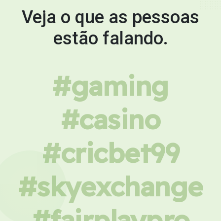
Veja o que as pessoas
estão falando.
#gaming
#casino
#cricbet99
#skyexchange
#fairplaypro