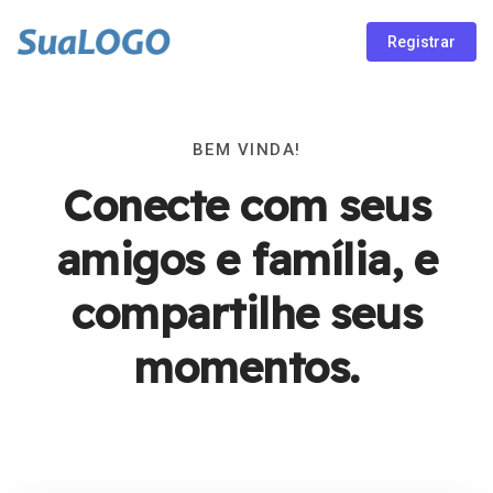
Registrar
BEM VINDA!
Conecte com seus
amigos e família, e
compartilhe seus
momentos.