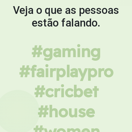
Veja o que as pessoas
estão falando.
#gaming
#fairplaypro
#cricbet
#house
#women