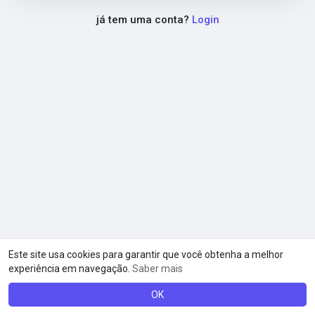
já tem uma conta?
Login
Este site usa cookies para garantir que você obtenha a melhor
experiência em navegação.
Saber mais
© 2026 A RedeSocial
Termos de Uso
Privacidade
·
·
·
Contato
Sobre
Blog
Linguagem
·
·
OK
·