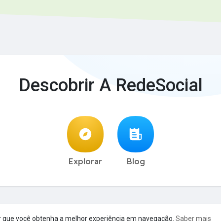
Descobrir A RedeSocial
Explorar
Blog
tir que você obtenha a melhor experiência em navegação.
Saber mais