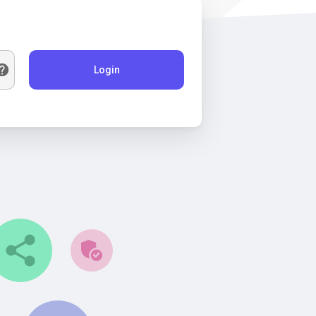
Login