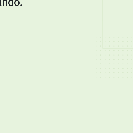
ando.