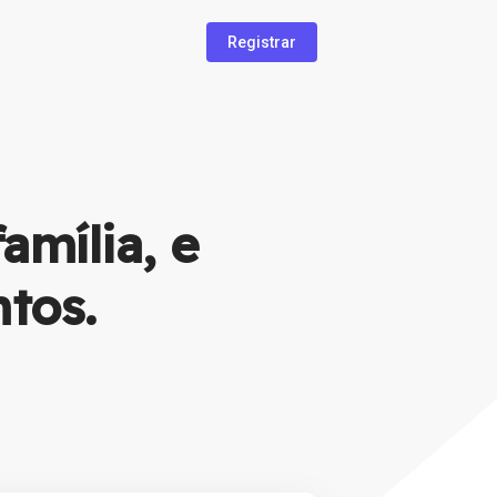
Registrar
amília, e
tos.