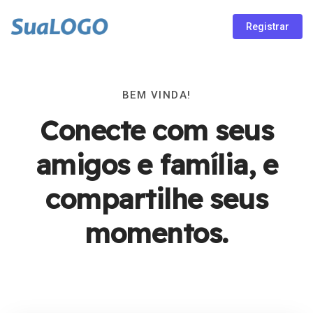
Registrar
BEM VINDA!
Conecte com seus
amigos e família, e
compartilhe seus
momentos.