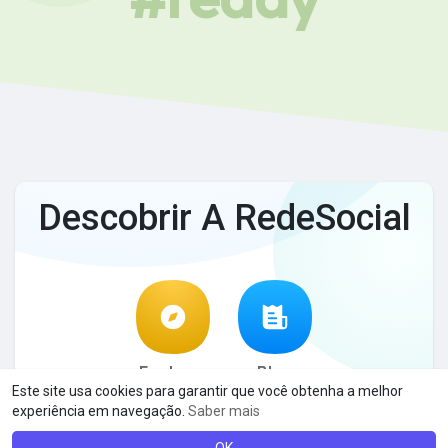
Descobrir A RedeSocial
Explorar
Blog
Este site usa cookies para garantir que você obtenha a melhor
experiência em navegação.
Saber mais
© 2026 A RedeSocial
Termos de Uso
Privacidade
·
·
·
Contato
Sobre
Blog
Linguagem
·
·
·