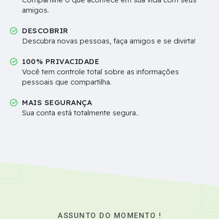
amigos.
DESCOBRIR
Descubra novas pessoas, faça amigos e se divirta!
100% PRIVACIDADE
Você tem controle total sobre as informações
pessoais que compartilha.
MAIS SEGURANÇA
Sua conta está totalmente segura..
ASSUNTO DO MOMENTO !