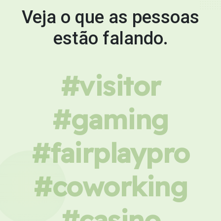
Veja o que as pessoas
estão falando.
#visitor
#gaming
#fairplaypro
#coworking
#casino