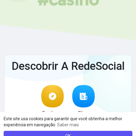
Descobrir A RedeSocial
Explorar
Blog
Este site usa cookies para garantir que você obtenha a melhor
experiência em navegação.
Saber mais
© 2026 A RedeSocial
Termos de Uso
Privacidade
·
·
·
Contato
Sobre
Blog
Linguagem
·
·
·