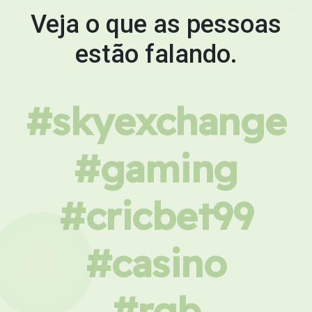
Veja o que as pessoas
estão falando.
#skyexchange
#gaming
#cricbet99
#casino
#rgb