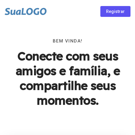
Registrar
BEM VINDA!
Conecte com seus
amigos e família, e
compartilhe seus
momentos.