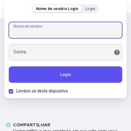
Nome de usuário Login
Login
Nome de usuário
Senha
Login
Lembre-se deste dispositivo
COMPARTILHAR
Compartilhe o que acontece em sua vida com seus