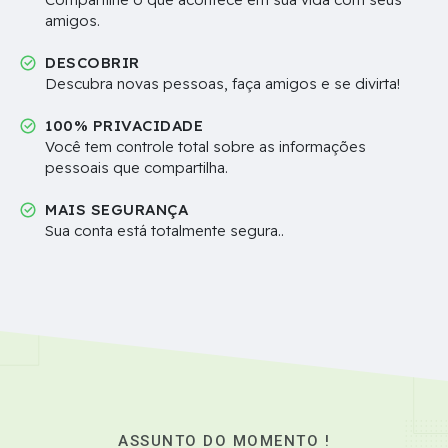
amigos.
DESCOBRIR
Descubra novas pessoas, faça amigos e se divirta!
100% PRIVACIDADE
Você tem controle total sobre as informações
pessoais que compartilha.
MAIS SEGURANÇA
Sua conta está totalmente segura..
ASSUNTO DO MOMENTO !