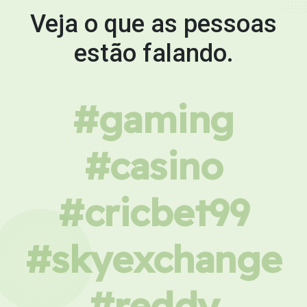
Veja o que as pessoas
estão falando.
#gaming
#casino
#cricbet99
#skyexchange
#reddy