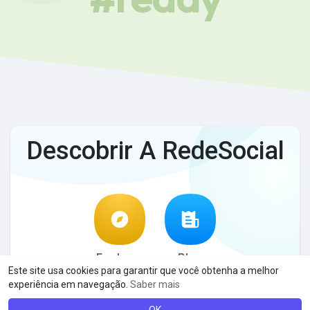
Descobrir A RedeSocial
Explorar
Blog
Este site usa cookies para garantir que você obtenha a melhor
experiência em navegação.
Saber mais
© 2026 A RedeSocial
Termos de Uso
Privacidade
·
·
·
Contato
Sobre
Blog
Linguagem
·
·
·